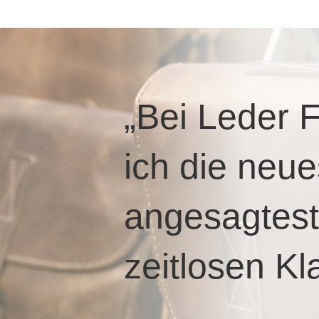
„Bei Leder
ich die neue
angesagtest
zeitlosen Kl