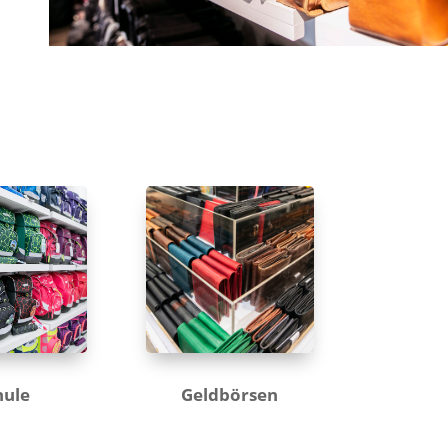
hule
Geldbörsen