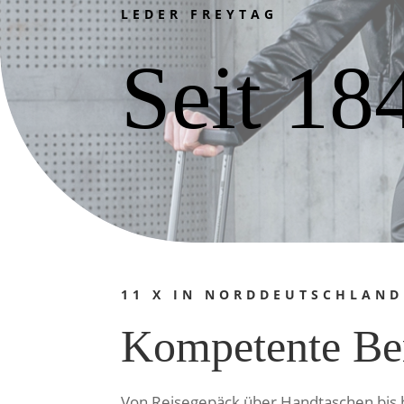
LEDER FREYTAG
Seit 18
11 X IN NORDDEUTSCHLAND
Kompetente Be
Von Reisegepäck über Handtaschen bis h